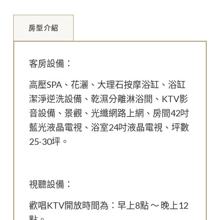
房型介紹
客房設備：
高壓SPA、花灑、大理石按摩浴缸、浴缸
潔淨逆洗設備、乾濕分離淋浴間、KTV影
音設備、景觀、光纖網路上網、房間42吋
藍光液晶電視、浴室24吋液晶電視、坪數
25-30坪。
視聽設備：
歡唱KTV開放時間為：早上8點 ～ 晚上12
點。