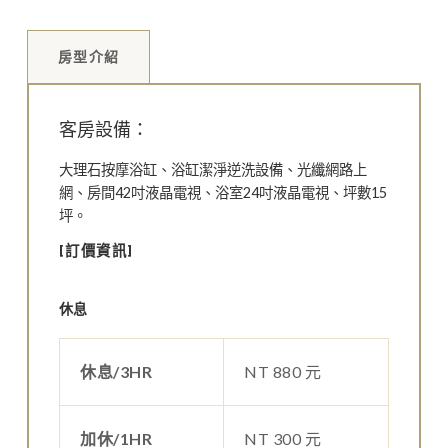
房型介紹
客房設備：
大理石按摩浴缸、浴缸潔淨逆洗設備、光纖網路上
網、房間42吋液晶電視、浴室24吋液晶電視、坪數15
坪。
[訂價資訊]
休息
休息/3HR
NT 880 元
加休/1HR
NT 300 元