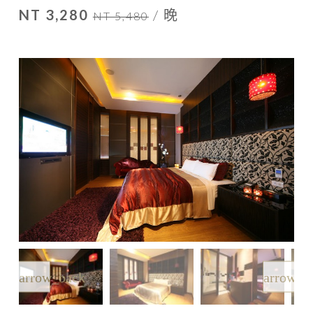
NT 3,280
/ 晚
NT 5,480
arrow_back
arrow_f