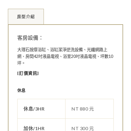
房型介紹
客房設備：
大理石按摩浴缸、浴缸潔淨逆洗設備、光纖網路上
網、房間42吋液晶電視、浴室20吋液晶電視、坪數10
坪。
[訂價資訊]
休息
休息/3HR
NT 880 元
加休/1HR
NT 300 元