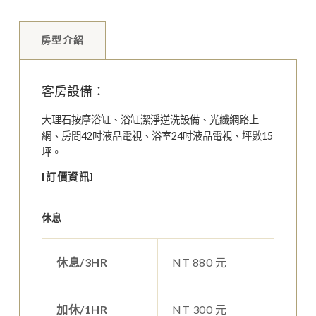
房型介紹
客房設備：
大理石按摩浴缸、浴缸潔淨逆洗設備、光纖網路上
網、房間42吋液晶電視、浴室24吋液晶電視、坪數15
坪。
[訂價資訊]
休息
休息/3HR
NT 880 元
加休/1HR
NT 300 元