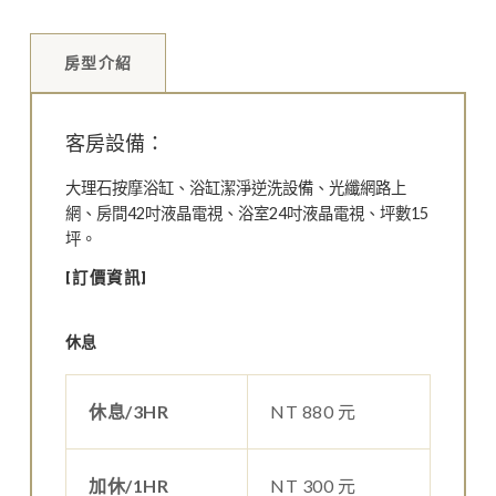
房型介紹
客房設備：
大理石按摩浴缸、浴缸潔淨逆洗設備、光纖網路上
網、房間42吋液晶電視、浴室24吋液晶電視、坪數15
坪。
[訂價資訊]
休息
休息/3HR
NT 880 元
加休/1HR
NT 300 元