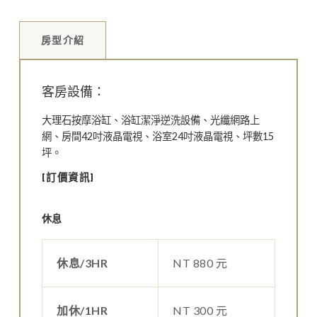
房型介紹
客房設備：
大理石按摩浴缸、浴缸潔淨逆洗設備、光纖網路上
網、房間42吋液晶電視、浴室24吋液晶電視、坪數15
坪。
[訂價資訊]
休息
休息/3HR
NT 880 元
加休/1HR
NT 300 元