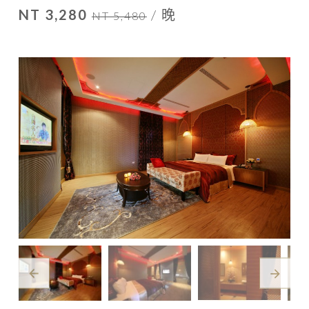
NT 3,280
/ 晚
NT 5,480
arrow_back
arrow_forward