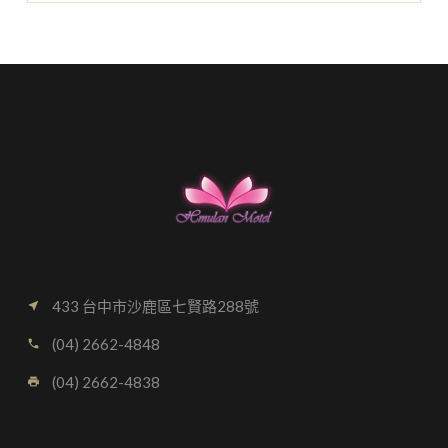
433 台中市沙鹿區七賢路288號
near_me
(04) 2662-4848
call
(04) 2662-4838
local_printshop