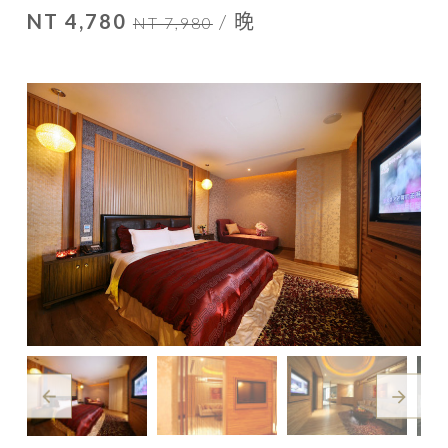
NT 4,780
/ 晚
NT 7,980
arrow_back
arrow_forward