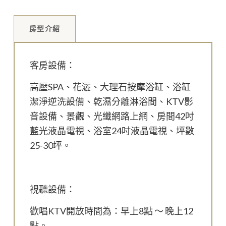
房型介紹
客房設備：
高壓SPA、花灑、大理石按摩浴缸、浴缸
潔淨逆洗設備、乾濕分離淋浴間、KTV影
音設備、景觀、光纖網路上網、房間42吋
藍光液晶電視、浴室24吋液晶電視、坪數
25-30坪。
視聽設備：
歡唱KTV開放時間為：早上8點 ～ 晚上12
點。