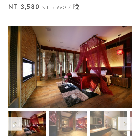
NT 3,580
/ 晚
NT 5,980
arrow_back
arrow_forward